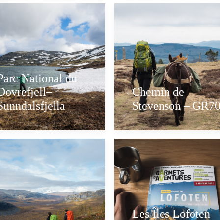
Parc National du
Dovrefjell–
Chemin de
Sunndalsfjella
Stevenson – GR7
Les Îles Lofoten