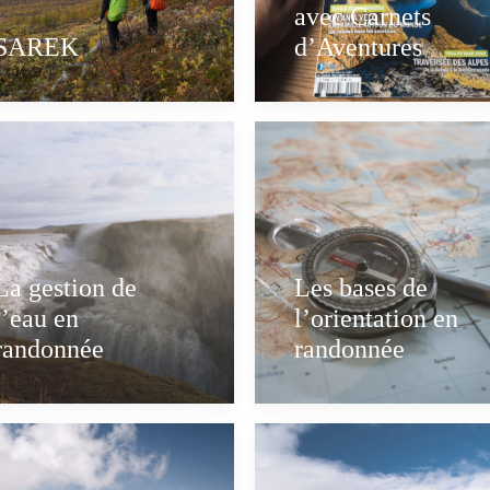
avec Carnets
SAREK
d’Aventures
La gestion de
Les bases de
l’eau en
l’orientation en
randonnée
randonnée