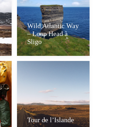
Wild Atlantic Way
– Loop Head à
Sligo
Tour de l’Islande