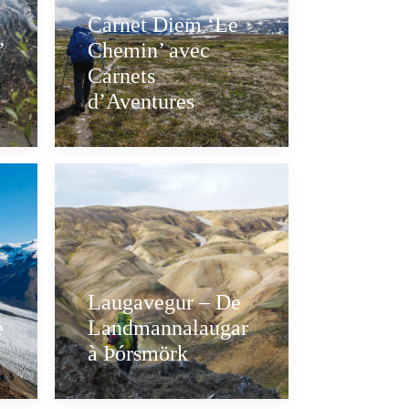
Carnet Diem ‘Le
’
Chemin’ avec
Carnets
d’Aventures
Laugavegur – De
e
Landmannalaugar
à Þórsmörk