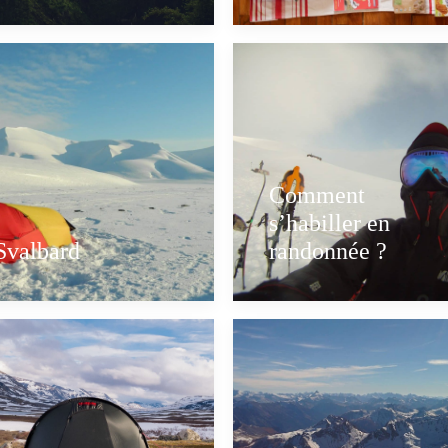
Comment
s’habiller en
Svalbard
randonnée ?