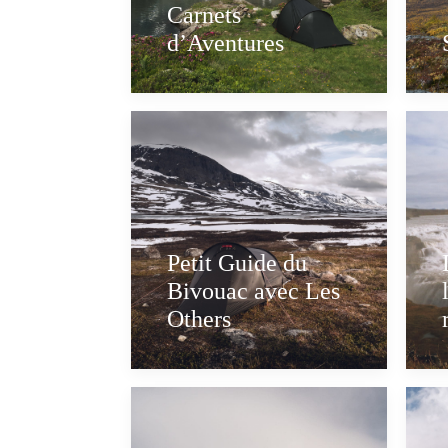
Carnets
d’Aventures
Petit Guide du
Bivouac avec Les
Others