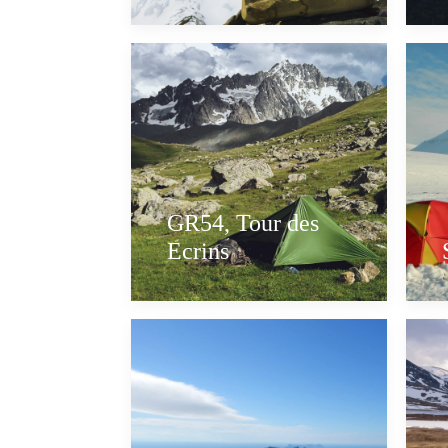
GR54, Tour des
Ecrins