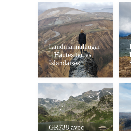
Landmannalaugar
– Hautes terres
Islandaises
GR738 avec