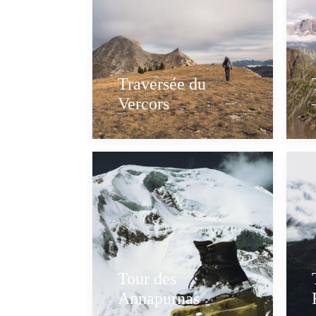
Traversée du
Vercors
Tour des
Annapurnas