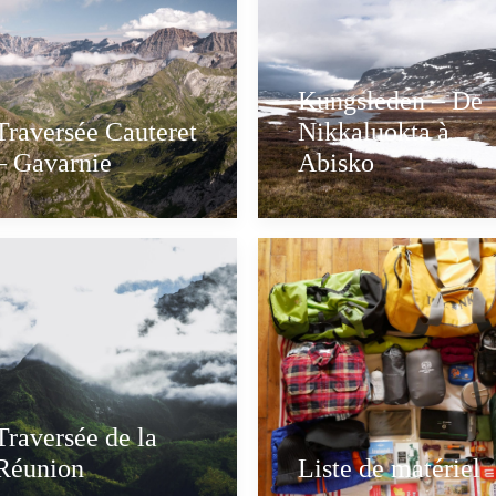
Kungsleden – De
Traversée Cauteret
Nikkaluokta à
– Gavarnie
Abisko
Traversée de la
Réunion
Liste de matériel