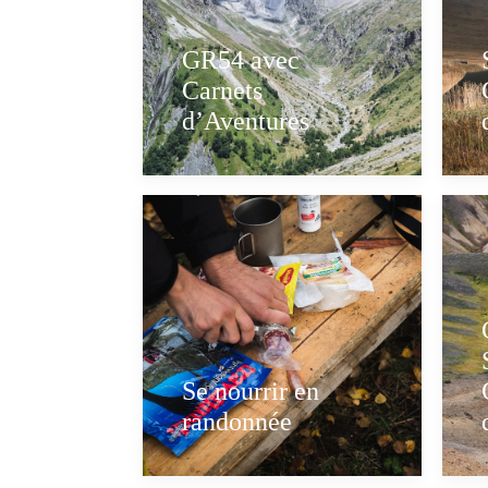
GR54 avec
Carnets
d’Aventures
Se nourrir en
randonnée