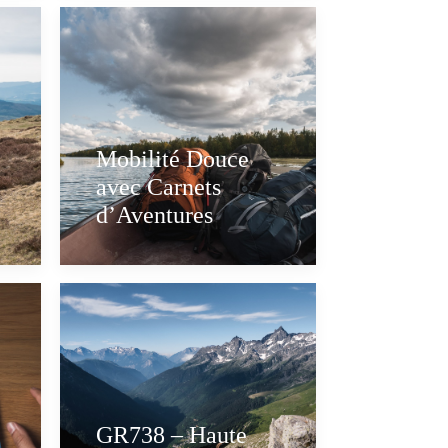
Mobilité Douce
avec Carnets
0
d’Aventures
GR738 – Haute