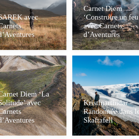
Carnet Diem
SAREK avec
‘Construire un feu
Carnets
avec Carnets
d’Aventures
d’Aventures
Carnet Diem ‘La
Solitude’ avec
Kristinartindar –
Carnets
Randonnée dans l
d’Aventures
Skaftafell